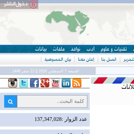
تقنيات و علوم
أدب
نوافذ
ملفات
بيانات
حرير
اتصل بنا
إعلن معنا
بيان الخصوصية
ل
الجمعة 7 أغسطس 2026 || 22 صفر 1448
نات
عدد الزوار :137,347,028