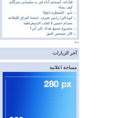
قياداته: أصبحتم أداة في يد سليماني يحركّكم
كيف يشاء
بانو.. المُنتظَرة (عج)!
كونداليزا رايس تعترف: اجتحنا العراق للإطاحة
بصدام حسين لا لجلب الديمقراطية
مشروع تشييع بغداد، إلى أين؟
الآن حصحص الحق
-->
آخر الزيارات
مساحة اعلانية