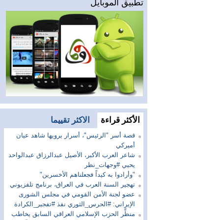
تطبيق الموبايل
الأكثر قراءة
الاكثر تقييما
قصة أسر "الرئيس"، أسرار يرويها شاهد عيان
أميركي
شاعر العرب الأكبر، الأصيل عبدالرزاق عبدالواحد
يحيي #وجهات_نظر
"وأرادوا به كيداً فجعلناهم الأخسرين"
تهجير السنة العرب في العراق، برنامج تلفزيوني
عضو لجنة الأمن القومي في مجلس الشورى
الإيراني: #الحرس_الثوري نفذ #تفجير_الكرادة
منظِّر الحزب الإسلامي العراقي السابق يخاطب