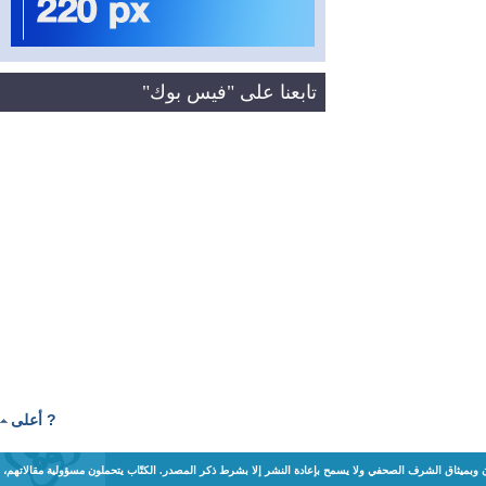
تابعنا على "فيس بوك"
? أعلى
ن وبميثاق الشرف الصحفي ولا يسمح بإعادة النشر إلا بشرط ذكر المصدر. الكتّاب يتحملون مسؤولية مقالاتهم،