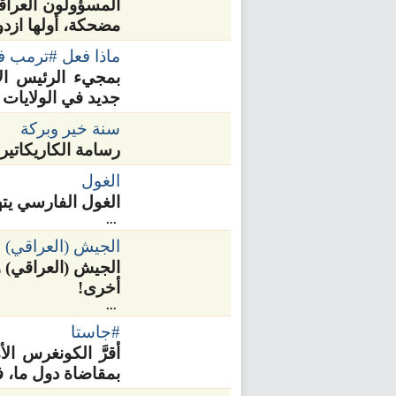
المسؤولون العراقي
مضحكة، أولها ازدوا
ماذا فعل #ترمب ف
بمجيء الرئيس الأ
جديد في الولايات ا
سنة خير وبركة
رسامة الكاريكاتير 
الغول
الغول الفارسي يتهي
...
الجيش (العراقي) 
الجيش (العراقي) و
أخرى!
...
#جاستا
أقرَّ الكونغرس ال
بمقاضاة دول ما، 