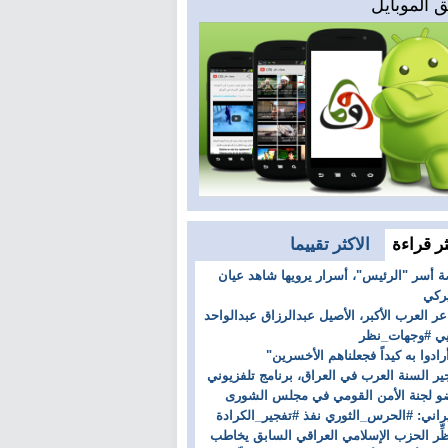
 الموبايل
ثر قراءة
الاكثر تقييما
 أسر "الرئيس"، أسرار يرويها شاهد عيان
ركي
ر العرب الأكبر، الأصيل عبدالرزاق عبدالواحد
ي #وجهات_نظر
رادوا به كيداً فجعلناهم الأخسرين"
ير السنة العرب في العراق، برنامج تلفزيوني
 لجنة الأمن القومي في مجلس الشورى
يراني: #الحرس_الثوري نفذ #تفجير_الكرادة
ِّر الحزب الإسلامي العراقي السابق يخاطب