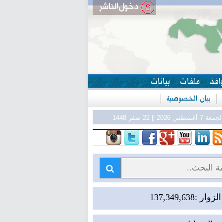
افذ
ملفات
بيانات
بيان الخصوصية
معة 7 أغسطس 2026 || 22 صفر 1448
ر :137,349,638