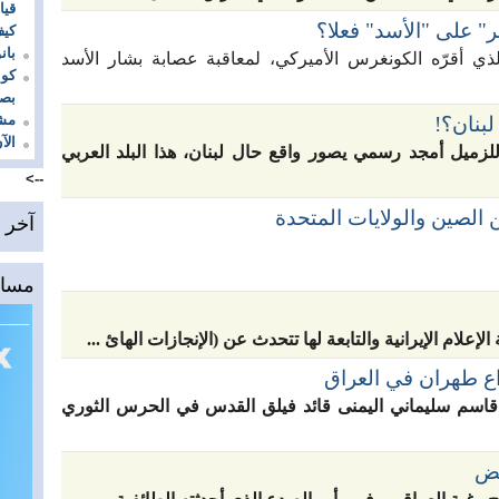
قيا
 على "الأسد" فعلا؟
كيف
بان
ذي أقرّه الكونغرس الأميركي، لمعاقبة عصابة بشار الأسد
كون
بصد
مشر
بنان؟!
ال
للزميل أمجد رسمي يصور واقع حال لبنان، هذا البلد العربي
-->
 الصين والولايات المتحدة
آخر ا
مساح
إعلام الإيرانية والتابعة لها تتحدث عن (الإنجازات الهائ ...
ع طهران في العراق
 قاسم سليماني اليمنى قائد فيلق القدس في الحرس الثوري
فض