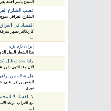
المبدع ياسر أحمد يعر
غضب الشارع العر
الشارع العراقي يموج
الفساد في العراق
كاريكاتير يظهر سرقة 
...
إيران برّه برّه
هذا الشعار النبيل الذ
ماذا يحدث قبل (ش
الان وقد انتهى شهر عس
هل هناك من يراهن 
البعض يراهن على حي
نوري ...
لا للفساد لا للمحس
مع اقتراب موعد الانت
ا ...