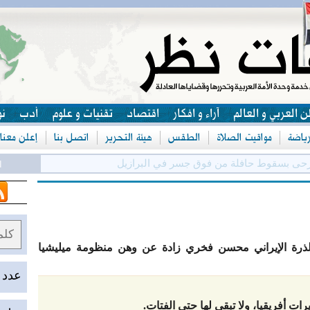
ن العربي و العالم
آراء و افكار
اقتصاد
تقنيات و علوم
أدب
نو
رياضة
مواقيت الصلاة
الطقس
هيئة التحرير
اتصل بنا
إعلن معنا
حى بسقوط حافلة من فوق جسر في البرازيل
الج
ذرة الإيراني محسن فخري زادة عن وهن منظومة ميليشيا
عدد الزوا
ت أفريقيا، ولا تبقي لها حتى الفتات.