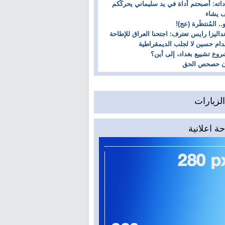
داته: أصبحتم أداة في يد سليماني يحركّكم
 يشاء
و.. المُنتظَرة (عج)!
داليزا رايس تعترف: اجتحنا العراق للإطاحة
ام حسين لا لجلب الديمقراطية
وع تشييع بغداد، إلى أين؟
آن حصحص الحق
لزيارات
ة اعلانية