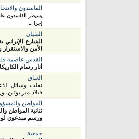
الفاسدون والانتخاب
يسيطر الفاسدون على 
إجرا ...
الغليان
الشارع الإيراني ي
الأمن والاستقرار وا
القدس عاصمة فل
أثار رسام الكاريكاتير في صحيفة
العناق
نقلت وسائل الاع
فيلاديمير بوتين، 
المواطن والمسؤو
ثنائية المواطن وا
ورسم مبدعون لوحا
...
جمعية..