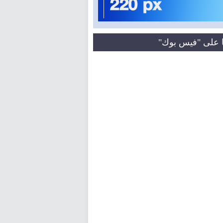
نا على "فيس بوك"