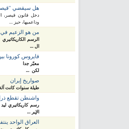
هل سيقضي "قيصر"
دخل قانون قيصر، ال
وداعميها، حيز ...
من هو الزعيم في ل
الرسم الكاريكاتيري 
ال ...
فايروس كورونا بين
معبّر جدا
لكن ...
صواريخ إيران
طيلة سنوات كانت آلة ال
واشنطن تقطع ذرا
رسم كاريكاتيري ليد
الإير ...
العراق الواحد ينت