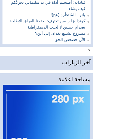
قياداته: أصبحتم أداة في يد سليماني يحركّكم
كيف يشاء
بانو.. المُنتظَرة (عج)!
كونداليزا رايس تعترف: اجتحنا العراق للإطاحة
بصدام حسين لا لجلب الديمقراطية
مشروع تشييع بغداد، إلى أين؟
الآن حصحص الحق
-->
آخر الزيارات
مساحة اعلانية