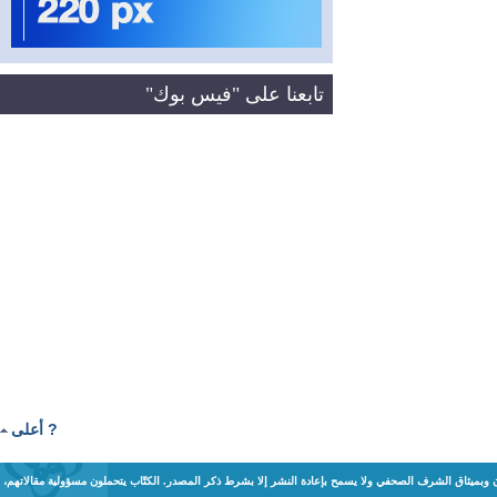
تابعنا على "فيس بوك"
? أعلى
ن وبميثاق الشرف الصحفي ولا يسمح بإعادة النشر إلا بشرط ذكر المصدر. الكتّاب يتحملون مسؤولية مقالاتهم،