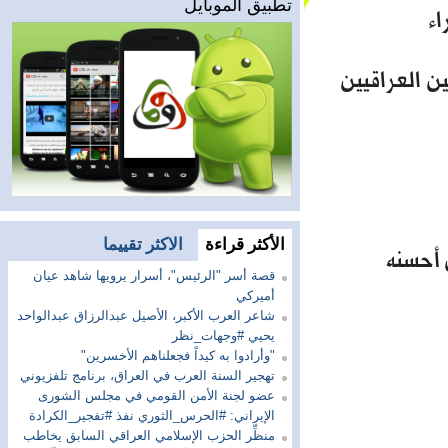
تطبيق الموبايل
ء
ين العراقيين
الأكثر قراءة
الاكثر تقييما
 أحسنه
قصة أسر "الرئيس"، أسرار يرويها شاهد عيان
أميركي
شاعر العرب الأكبر، الأصيل عبدالرزاق عبدالواحد
يحيي #وجهات_نظر
"وأرادوا به كيداً فجعلناهم الأخسرين"
تهجير السنة العرب في العراق، برنامج تلفزيوني
عضو لجنة الأمن القومي في مجلس الشورى
الإيراني: #الحرس_الثوري نفذ #تفجير_الكرادة
منظِّر الحزب الإسلامي العراقي السابق يخاطب