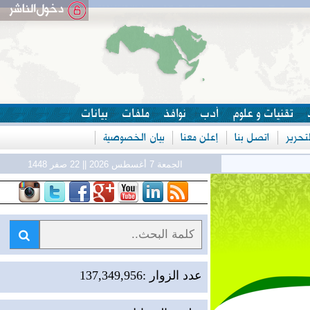
تقنيات و علوم
أدب
نوافذ
ملفات
بيانات
حرير
اتصل بنا
إعلن معنا
بيان الخصوصية
ل
الجمعة 7 أغسطس 2026 || 22 صفر 1448
عدد الزوار :137,349,956