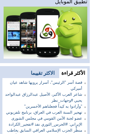
تطبيق الموبايل
الأكثر قراءة
الاكثر تقييما
قصة أسر "الرئيس"، أسرار يرويها شاهد عيان
أميركي
شاعر العرب الأكبر، الأصيل عبدالرزاق عبدالواحد
يحيي #وجهات_نظر
"وأرادوا به كيداً فجعلناهم الأخسرين"
تهجير السنة العرب في العراق، برنامج تلفزيوني
عضو لجنة الأمن القومي في مجلس الشورى
الإيراني: #الحرس_الثوري نفذ #تفجير_الكرادة
منظِّر الحزب الإسلامي العراقي السابق يخاطب