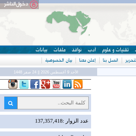
تقنيات و علوم
أدب
نوافذ
ملفات
بيانات
حرير
اتصل بنا
إعلن معنا
بيان الخصوصية
الأحد 9 أغسطس 2026 || 24 صفر 1448
ر
عدد الزوار :137,357,418