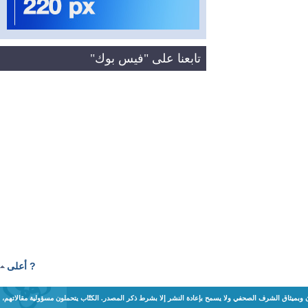
تابعنا على "فيس بوك"
? أعلى
ن وبميثاق الشرف الصحفي ولا يسمح بإعادة النشر إلا بشرط ذكر المصدر. الكتّاب يتحملون مسؤولية مقالاتهم،