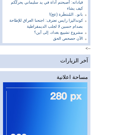
قياداته: أصبحتم أداة في يد سليماني يحركّكم
كيف يشاء
بانو.. المُنتظَرة (عج)!
كونداليزا رايس تعترف: اجتحنا العراق للإطاحة
بصدام حسين لا لجلب الديمقراطية
مشروع تشييع بغداد، إلى أين؟
الآن حصحص الحق
-->
آخر الزيارات
مساحة اعلانية