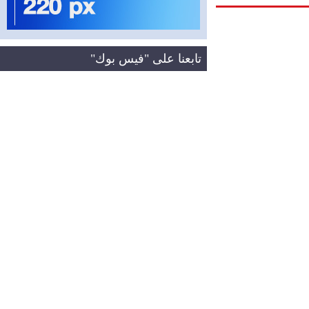
تابعنا على "فيس بوك"