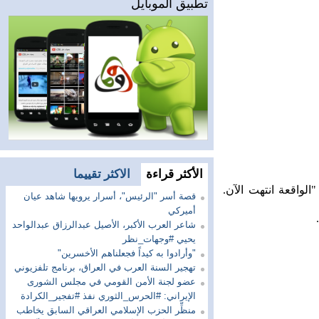
تطبيق الموبايل
الأكثر قراءة
الاكثر تقييما
واقعة انتهت الآن.
قصة أسر "الرئيس"، أسرار يرويها شاهد عيان
أميركي
شاعر العرب الأكبر، الأصيل عبدالرزاق عبدالواحد
يحيي #وجهات_نظر
"وأرادوا به كيداً فجعلناهم الأخسرين"
تهجير السنة العرب في العراق، برنامج تلفزيوني
عضو لجنة الأمن القومي في مجلس الشورى
الإيراني: #الحرس_الثوري نفذ #تفجير_الكرادة
منظِّر الحزب الإسلامي العراقي السابق يخاطب