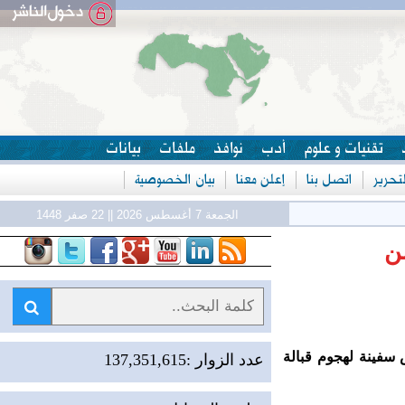
تقنيات و علوم
أدب
نوافذ
ملفات
بيانات
حرير
اتصل بنا
إعلن معنا
بيان الخصوصية
ل
الجمعة 7 أغسطس 2026 || 22 صفر 1448
ن
سفينة لهجوم قبالة
عدد الزوار :137,351,615