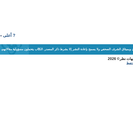
? أعلى
ن وبميثاق الشرف الصحفي ولا يسمح بإعادة النشر إلا بشرط ذكر المصدر. الكتّاب يتحملون مسؤولية مقالاتهم،
ظر© 2026
فظ