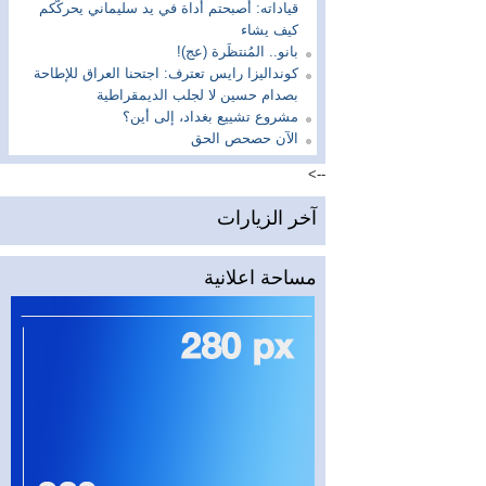
قياداته: أصبحتم أداة في يد سليماني يحركّكم
كيف يشاء
بانو.. المُنتظَرة (عج)!
كونداليزا رايس تعترف: اجتحنا العراق للإطاحة
بصدام حسين لا لجلب الديمقراطية
مشروع تشييع بغداد، إلى أين؟
الآن حصحص الحق
-->
آخر الزيارات
مساحة اعلانية