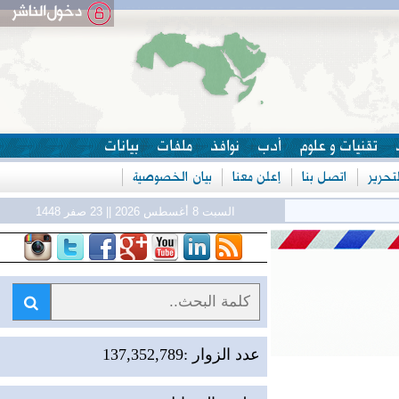
تقنيات و علوم
أدب
نوافذ
ملفات
بيانات
حرير
اتصل بنا
إعلن معنا
بيان الخصوصية
ل
السبت 8 أغسطس 2026 || 23 صفر 1448
عدد الزوار :137,352,789