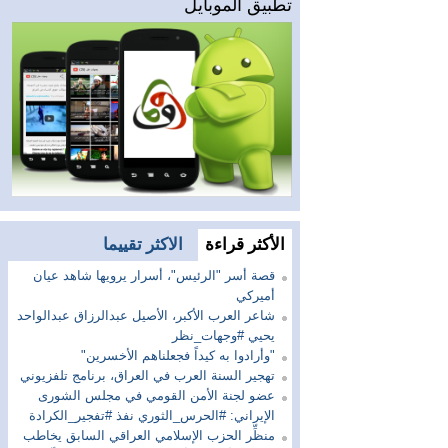
تطبيق الموبايل
الأكثر قراءة
الاكثر تقييما
قصة أسر "الرئيس"، أسرار يرويها شاهد عيان
أميركي
شاعر العرب الأكبر، الأصيل عبدالرزاق عبدالواحد
يحيي #وجهات_نظر
"وأرادوا به كيداً فجعلناهم الأخسرين"
تهجير السنة العرب في العراق، برنامج تلفزيوني
عضو لجنة الأمن القومي في مجلس الشورى
الإيراني: #الحرس_الثوري نفذ #تفجير_الكرادة
منظِّر الحزب الإسلامي العراقي السابق يخاطب