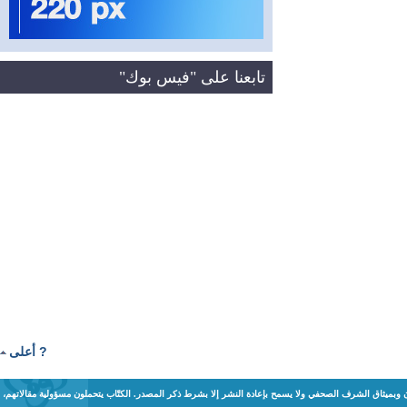
تابعنا على "فيس بوك"
? أعلى
ن وبميثاق الشرف الصحفي ولا يسمح بإعادة النشر إلا بشرط ذكر المصدر. الكتّاب يتحملون مسؤولية مقالاتهم،