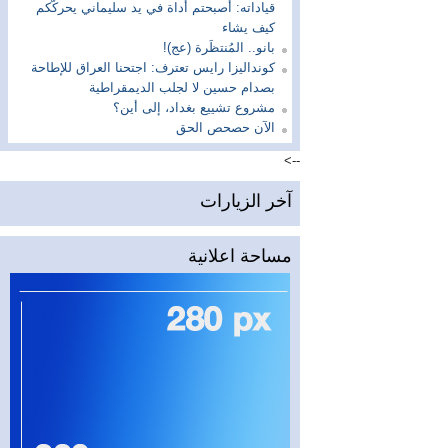
قياداته: أصبحتم أداة في يد سليماني يحركّكم
كيف يشاء
بانو.. المُنتظَرة (عج)!
كونداليزا رايس تعترف: اجتحنا العراق للإطاحة
بصدام حسين لا لجلب الديمقراطية
مشروع تشييع بغداد، إلى أين؟
الآن حصحص الحق
-->
آخر الزيارات
مساحة اعلانية