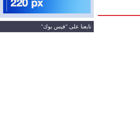
تابعنا على "فيس بوك"