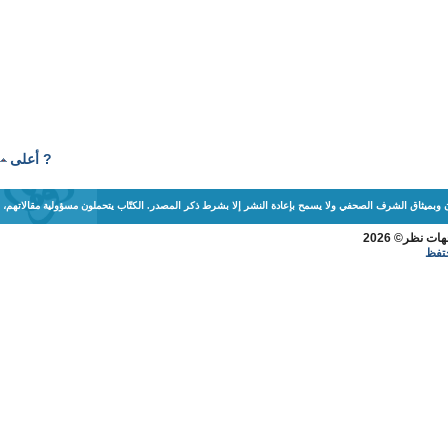
? أعلى
ن وبميثاق الشرف الصحفي ولا يسمح بإعادة النشر إلا بشرط ذكر المصدر. الكتّاب يتحملون مسؤولية مقالاتهم،
ظر© 2026
فظ