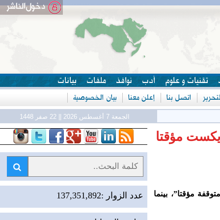
تقنيات و علوم
أدب
نوافذ
ملفات
بيانات
حرير
اتصل بنا
إعلن معنا
بيان الخصوصية
ل
الجمعة 7 أغسطس 2026 || 22 صفر 1448
يكست مؤقتا
قفة مؤقتا”، بينما
عدد الزوار :137,351,892