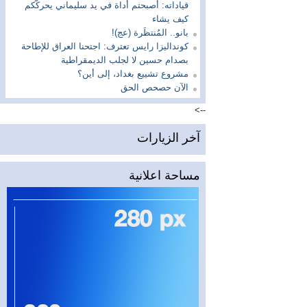
قياداته: أصبحتم أداة في يد سليماني يحركّكم
كيف يشاء
بانو.. المُنتظَرة (عج)!
كونداليزا رايس تعترف: اجتحنا العراق للإطاحة
بصدام حسين لا لجلب الديمقراطية
مشروع تشييع بغداد، إلى أين؟
الآن حصحص الحق
-->
آخر الزيارات
مساحة اعلانية