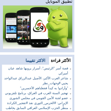
تطبيق الموبايل
الأكثر قراءة
الاكثر تقييما
قصة أسر "الرئيس"، أسرار يرويها شاهد عيان
أميركي
شاعر العرب الأكبر، الأصيل عبدالرزاق عبدالواحد
يحيي #وجهات_نظر
"وأرادوا به كيداً فجعلناهم الأخسرين"
تهجير السنة العرب في العراق، برنامج تلفزيوني
عضو لجنة الأمن القومي في مجلس الشورى
الإيراني: #الحرس_الثوري نفذ #تفجير_الكرادة
منظِّر الحزب الإسلامي العراقي السابق يخاطب