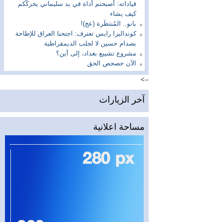
قياداته: أصبحتم أداة في يد سليماني يحركّكم
كيف يشاء
بانو.. المُنتظَرة (عج)!
كونداليزا رايس تعترف: اجتحنا العراق للإطاحة
بصدام حسين لا لجلب الديمقراطية
مشروع تشييع بغداد، إلى أين؟
الآن حصحص الحق
-->
آخر الزيارات
مساحة اعلانية