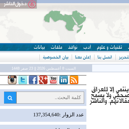
تقنيات و علوم
أدب
نوافذ
ملفات
بيانات
حرير
اتصل بنا
إعلن معنا
بيان الخصوصية
ل
السبت 8 أغسطس 2026 || 23 صفر 1448
مي إلا للعراق
لصحفي ولا يسمح
لاتهم، والناشر
عدد الزوار :137,354,640