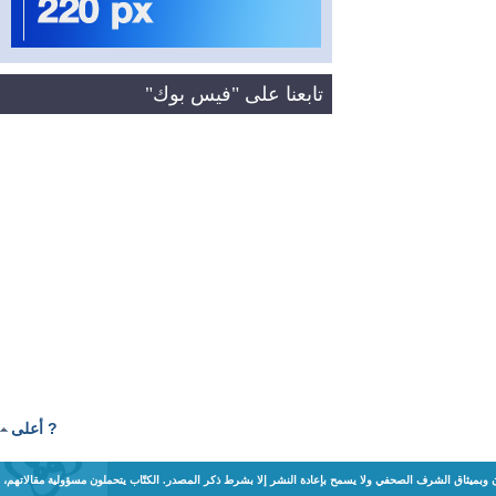
تابعنا على "فيس بوك"
? أعلى
ن وبميثاق الشرف الصحفي ولا يسمح بإعادة النشر إلا بشرط ذكر المصدر. الكتّاب يتحملون مسؤولية مقالاتهم،